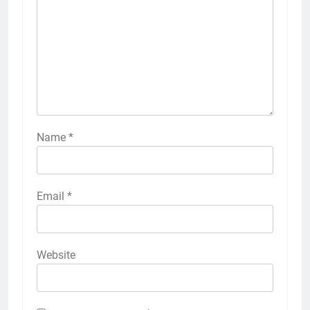
Name
*
Email
*
Website