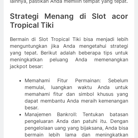
lainnya, pastikan Anda memilih tempat yang tepat.
Strategi Menang di Slot acor
Tropical Tiki
Bermain di Slot Tropical Tiki bisa menjadi lebih
menguntungkan jika Anda mengetahui strategi
yang tepat. Berikut adalah beberapa tips untuk
meningkatkan peluang Anda memenangkan
jackpot besar:
Memahami Fitur Permainan: Sebelum
memulai, luangkan waktu Anda untuk
memahami fitur dan simbol khusus yang
dapat membantu Anda meraih kemenangan
besar.
Manajemen Bankroll: Tentukan batasan
pengeluaran Anda dan patuhi itu. Dengan
pengelolaan uang yang bijaksana, Anda bisa
bermain lebih lama dan meningkatkan