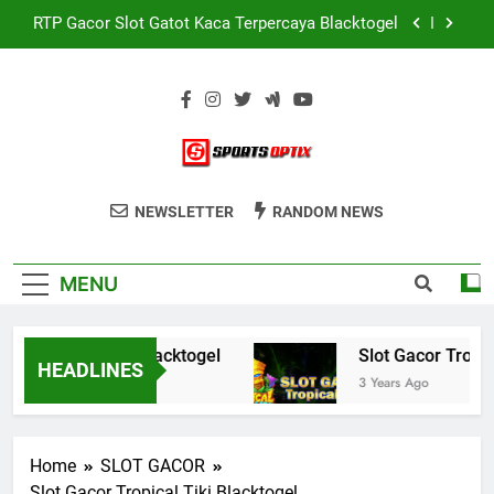
Skip
RTP Gacor Slot Gatot Kaca Terpercaya Blacktogel
to
content
Slot Gacor Tropical Tiki Blacktogel
Demo Slot Wild Bandito Blacktogel
Slot Demo Gampang Menang Blacktogel
Blacktogel :
Slot Gacor,Daftar Slot Gacor,Slot Gacor Hari
NEWSLETTER
RANDOM NEWS
RTP Gacor Slot Gatot Kaca Terpercaya Blacktogel
Daftar Situs Slot
Ini ,Slot Gampang Menang, Situs Slot Gacor,
Blacktogel
Slot Gacor Tropical Tiki Blacktogel
Gacor Dan Slot
MENU
Gacor Hari Ini
Demo Slot Wild Bandito Blacktogel
aca Terpercaya Blacktogel
Slot Gacor Tropical
Gampang
Slot Demo Gampang Menang Blacktogel
HEADLINES
3 Years Ago
Menang
Home
SLOT GACOR
Slot Gacor Tropical Tiki Blacktogel