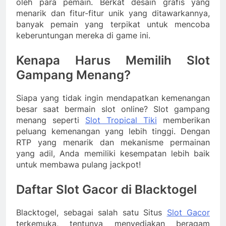
oleh para pemain. Berkat desain grafis yang
menarik dan fitur-fitur unik yang ditawarkannya,
banyak pemain yang terpikat untuk mencoba
keberuntungan mereka di game ini.
Kenapa Harus Memilih Slot
Gampang Menang?
Siapa yang tidak ingin mendapatkan kemenangan
besar saat bermain slot online? Slot gampang
menang seperti
Slot Tropical Tiki
memberikan
peluang kemenangan yang lebih tinggi. Dengan
RTP yang menarik dan mekanisme permainan
yang adil, Anda memiliki kesempatan lebih baik
untuk membawa pulang jackpot!
Daftar Slot Gacor di Blacktogel
Blacktogel, sebagai salah satu Situs
Slot Gacor
terkemuka, tentunya menyediakan beragam