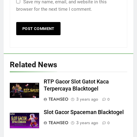
Save my name, email, and website in this
browser for the next time I comment.
Related News
RTP Gacor Slot Gatot Kaca
Terpercaya Blacktogel
TEAMSEO
3 years ago
0
Slot Gacor Spaceman Blacktogel
TEAMSEO
3 years ago
0