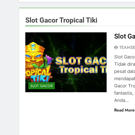
Slot Gacor Tropical Tiki
Slot Ga
TEAMS
Slot Gaco
Tidak dir
pesat dal
mendapatk
Gacor Tro
SLOT GACOR
fantastis
Anda…
Read More