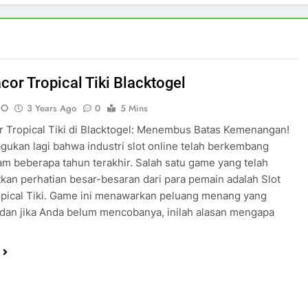
cor Tropical Tiki Blacktogel
EO
3 Years Ago
0
5 Mins
r Tropical Tiki di Blacktogel: Menembus Batas Kemenangan!
agukan lagi bahwa industri slot online telah berkembang
am beberapa tahun terakhir. Salah satu game yang telah
an perhatian besar-besaran dari para pemain adalah Slot
pical Tiki. Game ini menawarkan peluang menang yang
, dan jika Anda belum mencobanya, inilah alasan mengapa