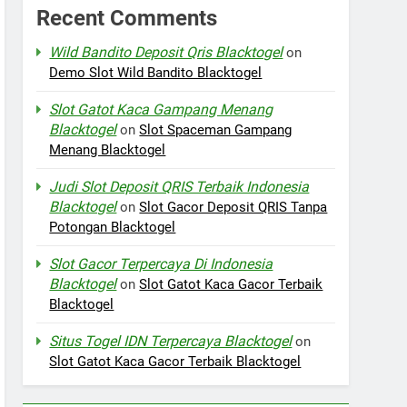
Recent Comments
Wild Bandito Deposit Qris Blacktogel
on
Demo Slot Wild Bandito Blacktogel
Slot Gatot Kaca Gampang Menang
Blacktogel
on
Slot Spaceman Gampang
Menang Blacktogel
Judi Slot Deposit QRIS Terbaik Indonesia
Blacktogel
on
Slot Gacor Deposit QRIS Tanpa
Potongan Blacktogel
Slot Gacor Terpercaya Di Indonesia
Blacktogel
on
Slot Gatot Kaca Gacor Terbaik
Blacktogel
Situs Togel IDN Terpercaya Blacktogel
on
Slot Gatot Kaca Gacor Terbaik Blacktogel