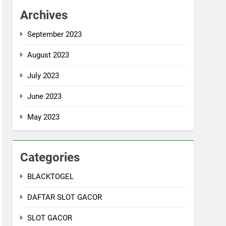
Archives
September 2023
August 2023
July 2023
June 2023
May 2023
Categories
BLACKTOGEL
DAFTAR SLOT GACOR
SLOT GACOR