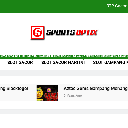
RTP Gacor 
S
lacktogel : Daftar Situ
,Daftar Slot Gacor,Slot Gacor Hari Ini ,Slot Gampang Menang, Si
RTP Gacor 
Gacor Hari Ini G
LOT GACOR HARI INI: NIKMATI PENGALAMAN BERMAIN SLOT YANG MENARIK DAN TINGKATKAN PE
TEMUKAN KEBERUNTUNGANMU DENGAN SLOT GACOR: SITUS TERBAIK UNTU
DAFTAR DAN MENANGKAN DENGAN 
SLOT GACOR
SLOT GACOR HARI INI
SLOT GAMPANG
ktogel
Aztec Gems Gampang Menang Blackto
S
3 Years Ago