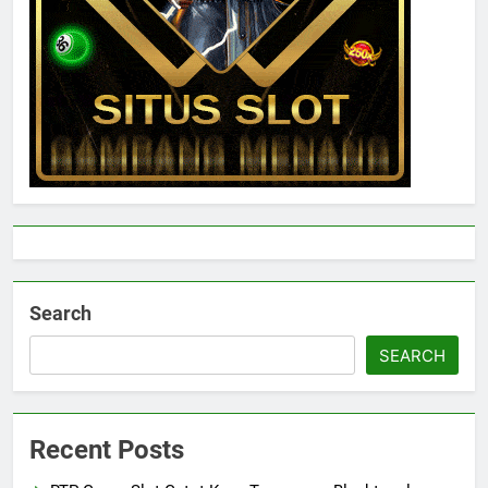
Search
SEARCH
Recent Posts