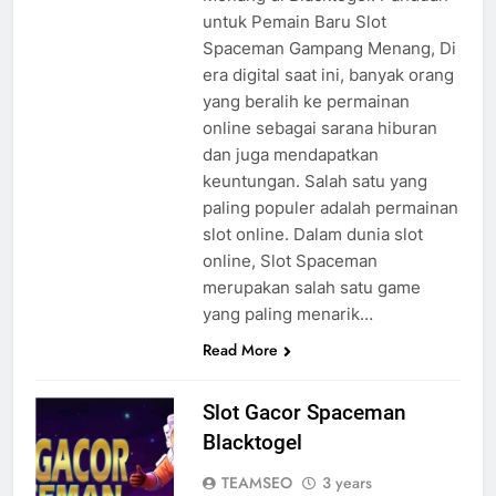
untuk Pemain Baru Slot
Spaceman Gampang Menang, Di
era digital saat ini, banyak orang
yang beralih ke permainan
online sebagai sarana hiburan
dan juga mendapatkan
keuntungan. Salah satu yang
paling populer adalah permainan
slot online. Dalam dunia slot
online, Slot Spaceman
merupakan salah satu game
yang paling menarik…
Read More
Slot Gacor Spaceman
Blacktogel
TEAMSEO
3 years