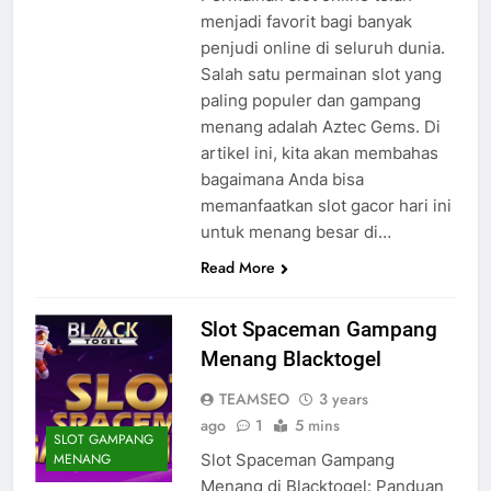
menjadi favorit bagi banyak
penjudi online di seluruh dunia.
Salah satu permainan slot yang
paling populer dan gampang
menang adalah Aztec Gems. Di
artikel ini, kita akan membahas
bagaimana Anda bisa
memanfaatkan slot gacor hari ini
untuk menang besar di…
Read More
Slot Spaceman Gampang
Menang Blacktogel
TEAMSEO
3 years
ago
1
5 mins
SLOT GAMPANG
Slot Spaceman Gampang
MENANG
Menang di Blacktogel: Panduan