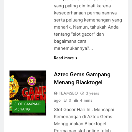
yang paling diminati karena
kesederhanaan permainannya
serta peluang kemenangan yang
menarik. Namun, tahukah Anda
tentang “slot gacor” dan
bagaimana cara
menemukannya?…
Read More
Aztec Gems Gampang
Menang Blacktogel
TEAMSEO
3 years
ago
0
4 mins
SLOT GAMPANG
Slot Gacor Hari Ini: Mencapai
MENANG
Kemenangan di Aztec Gems
Menggunakan Blacktogel
Permainan slot online telah