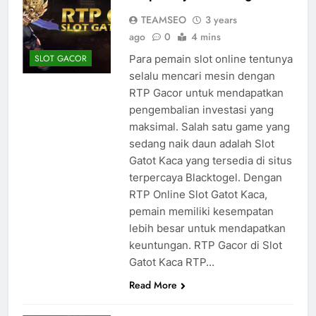
TEAMSEO
3 years
ago
0
4 mins
Para pemain slot online tentunya
SLOT GACOR
selalu mencari mesin dengan
RTP Gacor untuk mendapatkan
pengembalian investasi yang
maksimal. Salah satu game yang
sedang naik daun adalah Slot
Gatot Kaca yang tersedia di situs
terpercaya Blacktogel. Dengan
RTP Online Slot Gatot Kaca,
pemain memiliki kesempatan
lebih besar untuk mendapatkan
keuntungan. RTP Gacor di Slot
Gatot Kaca RTP…
Read More