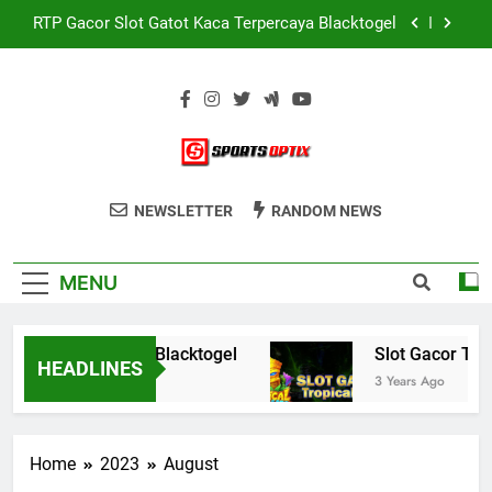
Skip
RTP Gacor Slot Gatot Kaca Terpercaya Blacktogel
to
content
Slot Gacor Tropical Tiki Blacktogel
Demo Slot Wild Bandito Blacktogel
Slot Demo Gampang Menang Blacktogel
Blacktogel :
Slot Gacor,Daftar Slot Gacor,Slot Gacor Hari
NEWSLETTER
RANDOM NEWS
RTP Gacor Slot Gatot Kaca Terpercaya Blacktogel
Daftar Situs Slot
Ini ,Slot Gampang Menang, Situs Slot Gacor,
Blacktogel
Slot Gacor Tropical Tiki Blacktogel
Gacor Dan Slot
MENU
Gacor Hari Ini
Demo Slot Wild Bandito Blacktogel
t Kaca Terpercaya Blacktogel
Slot Gacor Tropi
Gampang
Slot Demo Gampang Menang Blacktogel
HEADLINES
3 Years Ago
Menang
Home
2023
August