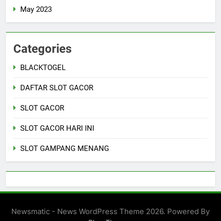
May 2023
Categories
BLACKTOGEL
DAFTAR SLOT GACOR
SLOT GACOR
SLOT GACOR HARI INI
SLOT GAMPANG MENANG
Newsmatic - News WordPress Theme 2026. Powered By