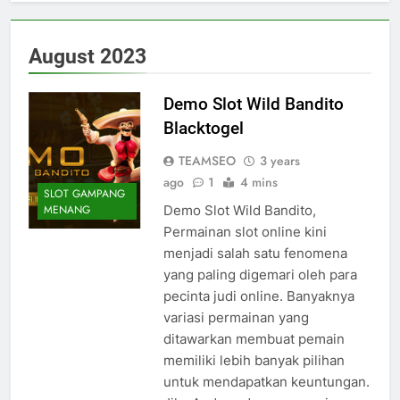
August 2023
Demo Slot Wild Bandito
Blacktogel
TEAMSEO
3 years
ago
1
4 mins
SLOT GAMPANG
Demo Slot Wild Bandito,
MENANG
Permainan slot online kini
menjadi salah satu fenomena
yang paling digemari oleh para
pecinta judi online. Banyaknya
variasi permainan yang
ditawarkan membuat pemain
memiliki lebih banyak pilihan
untuk mendapatkan keuntungan.