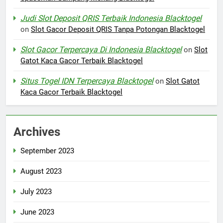
Judi Slot Deposit QRIS Terbaik Indonesia Blacktogel
on
Slot Gacor Deposit QRIS Tanpa Potongan Blacktogel
Slot Gacor Terpercaya Di Indonesia Blacktogel
on
Slot
Gatot Kaca Gacor Terbaik Blacktogel
Situs Togel IDN Terpercaya Blacktogel
on
Slot Gatot
Kaca Gacor Terbaik Blacktogel
Archives
September 2023
August 2023
July 2023
June 2023