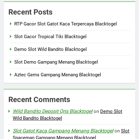
Recent Posts
RTP Gacor Slot Gatot Kaca Terpercaya Blacktogel
Slot Gacor Tropical Tiki Blacktogel
Demo Slot Wild Bandito Blacktogel
Slot Demo Gampang Menang Blacktogel
Aztec Gems Gampang Menang Blacktogel
Recent Comments
Wild Bandito Deposit Qris Blacktogel
on
Demo Slot
Wild Bandito Blacktogel
Slot Gatot Kaca Gampang Menang Blacktogel
on
Slot
Spaceman Gampang Menang Blacktogel