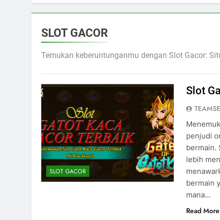
SLOT GACOR
Temukan keberuntunganmu dengan Slot Gacor: Situs
Slot G
TEAMS
Menemukan
penjudi o
bermain. 
lebih men
menawark
SLOT GACOR
bermain y
mana…
Read More