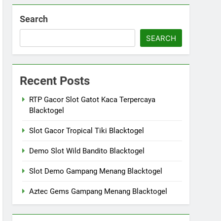
Search
SEARCH
Recent Posts
RTP Gacor Slot Gatot Kaca Terpercaya
Blacktogel
Slot Gacor Tropical Tiki Blacktogel
Demo Slot Wild Bandito Blacktogel
Slot Demo Gampang Menang Blacktogel
Aztec Gems Gampang Menang Blacktogel