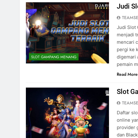
Judi S
TEAMS
Judi Slot
menjadi t
mencari c
pergi ke 
digemari a
SLOT GAMPANG MENANG
pemain me
Read More
Slot G
TEAMS
Daftar sl
online ya
provider 
dan Black