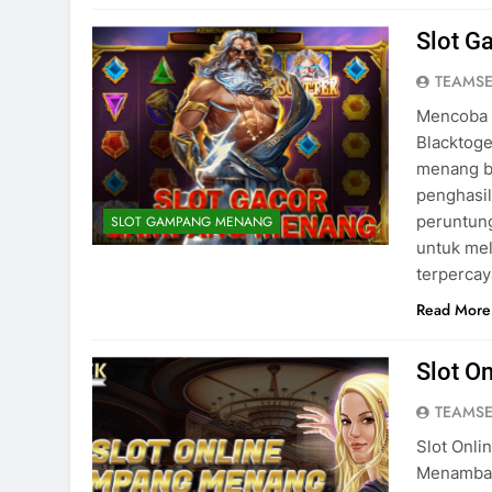
Slot G
TEAMS
Mencoba 
Blacktoge
menang b
penghasi
peruntung
SLOT GAMPANG MENANG
untuk mel
terperca
Read More
Slot O
TEAMS
Slot Onli
Menambah