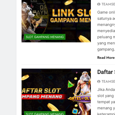
TEAMS
Game onli
satunya a
menangnya
menyedia
peluang m
SLOT GAMPANG MENANG
yang meno
gampang
Read More
Daftar
TEAMS
Jika Anda
slot yang
tempat ya
menang ya
keteramp
SLOT GAMPANG MENANG