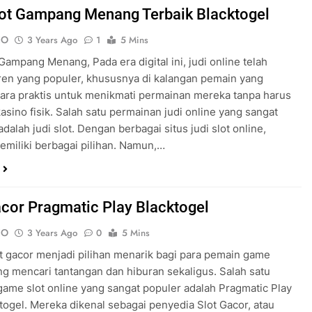
lot Gampang Menang Terbaik Blacktogel
EO
3 Years Ago
1
5 Mins
 Gampang Menang, Pada era digital ini, judi online telah
ren yang populer, khususnya di kalangan pemain yang
ara praktis untuk menikmati permainan mereka tanpa harus
kasino fisik. Salah satu permainan judi online yang sangat
dalah judi slot. Dengan berbagai situs judi slot online,
miliki berbagai pilihan. Namun,…
acor Pragmatic Play Blacktogel
EO
3 Years Ago
0
5 Mins
ot gacor menjadi pilihan menarik bagi para pemain game
ng mencari tantangan dan hiburan sekaligus. Salah satu
game slot online yang sangat populer adalah Pragmatic Play
togel. Mereka dikenal sebagai penyedia Slot Gacor, atau