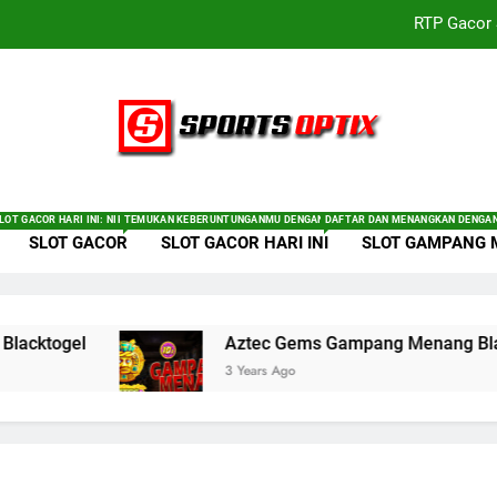
RTP Gacor 
S
lacktogel : Daftar Situ
,Daftar Slot Gacor,Slot Gacor Hari Ini ,Slot Gampang Menang, Si
RTP Gacor 
Gacor Hari Ini G
LOT GACOR HARI INI: NIKMATI PENGALAMAN BERMAIN SLOT YANG MENARIK DAN TINGKATKAN PE
TEMUKAN KEBERUNTUNGANMU DENGAN SLOT GACOR: SITUS TERBAIK UNTU
DAFTAR DAN MENANGKAN DENGAN 
SLOT GACOR
SLOT GACOR HARI INI
SLOT GAMPANG
Aztec Gems Gampang Menang Blacktogel
S
3 Years Ago