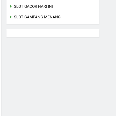
SLOT GACOR HARI INI
SLOT GAMPANG MENANG