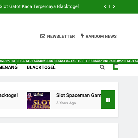
Slot Gatot Kaca Terpercaya Blacktogel
Slot Gacor Tropical Tiki Blacktogel
Demo Slot Wild Bandito Blacktogel
NEWSLETTER
RANDOM NEWS
lot Demo Gampang Menang Blacktogel
s Slot Gacor Dan Slot
tus Slot Gacor, Blacktogel
Slot Gatot Kaca Terpercaya Blacktogel
ampang Menang
LUANGMU UNTUK MENANG!
K DAFTAR DAN MENANGKAN HADIAH BESAR HARI INI!
MUDAH DI SLOT GACOR: SITUS PILIHAN PARA PECINTA SLOT!
SITUS SLOT GACOR: SEDIAKAN DIRIMU DENGAN PERMAINAN SLOT TERBAIK DAN PELU
BLACKTOGEL: SITUS TERPERCAYA UNTUK BERMAIN SLOT G
 MENANG
BLACKTOGEL
Slot Gacor Tropical Tiki Blacktogel
Demo Slot Wild Bandito Blacktogel
Slot Spaceman Gampang Menang Blacktogel
lot Demo Gampang Menang Blacktogel
3 Years Ago