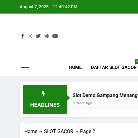
Skip
August 7, 2026
12:40:43 PM
to
content
B
Slot Gacor
S
HOME
DAFTAR SLOT GACOR
gel
Slot Demo Gampang Menang Blacktogel
3 Years Ago
HEADLINES
Home
SLOT GACOR
Page 2