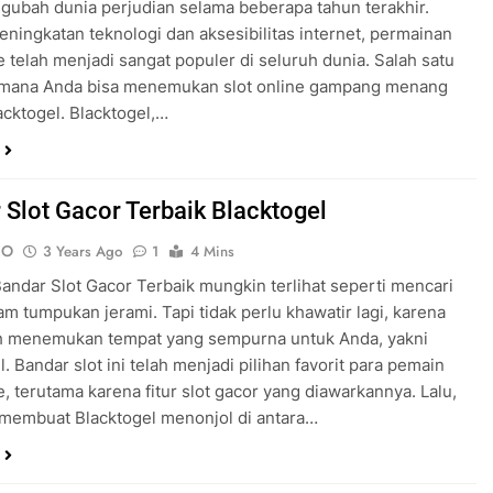
gubah dunia perjudian selama beberapa tahun terakhir.
ningkatan teknologi dan aksesibilitas internet, permainan
ne telah menjadi sangat populer di seluruh dunia. Salah satu
imana Anda bisa menemukan slot online gampang menang
acktogel. Blacktogel,…
 Slot Gacor Terbaik Blacktogel
EO
3 Years Ago
1
4 Mins
andar Slot Gacor Terbaik mungkin terlihat seperti mencari
am tumpukan jerami. Tapi tidak perlu khawatir lagi, karena
ah menemukan tempat yang sempurna untuk Anda, yakni
. Bandar slot ini telah menjadi pilihan favorit para pemain
ne, terutama karena fitur slot gacor yang diawarkannya. Lalu,
membuat Blacktogel menonjol di antara…